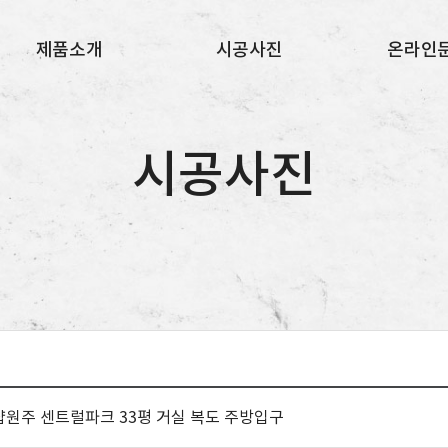
제품소개
시공사진
온라인
TPU 퍼즐매트
시공사진
시공문
시공사진
샵원주 센트럴파크 33평 거실 복도 주방입구