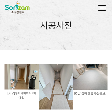
시공사진
[대구]동화아이위시3차
[경남]김해 센텀 두산위브..
(34..