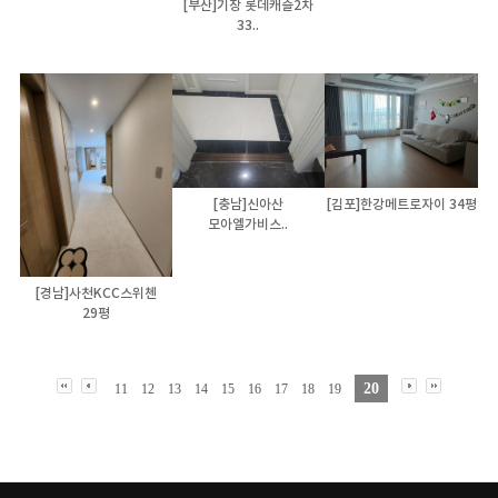
[부산]기장 롯데캐슬2차
33..
[충남]신아산
[김포]한강메트로자이 34평
모아엘가비스..
[경남]사천KCC스위첸
29평
20
11
12
13
14
15
16
17
18
19